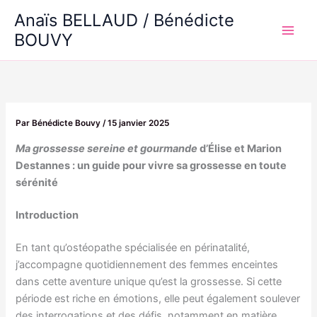
Aller
Anaïs BELLAUD / Bénédicte
au
BOUVY
Main
contenu
Men
Par
Bénédicte Bouvy
/
15 janvier 2025
Ma grossesse sereine et gourmande
d’Élise et Marion
Destannes : un guide pour vivre sa grossesse en toute
sérénité
Introduction
En tant qu’ostéopathe spécialisée en périnatalité,
j’accompagne quotidiennement des femmes enceintes
dans cette aventure unique qu’est la grossesse. Si cette
période est riche en émotions, elle peut également soulever
des interrogations et des défis, notamment en matière