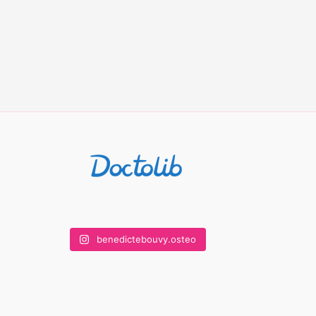
benedictebouvy.osteo